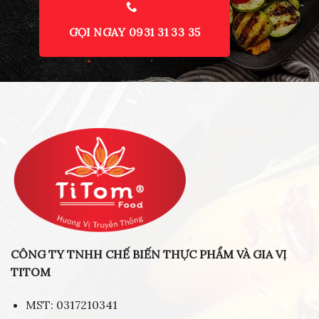
GỌI NGAY 0931 31 33 35
CÔNG TY TNHH CHẾ BIẾN THỰC PHẨM VÀ GIA VỊ
TITOM
MST: 0317210341