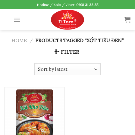
Skip
Hotline / Zalo / Viber:
0931 31 33 35
to
content
HOME
/
PRODUCTS TAGGED “XỐT TIÊU ĐEN”
FILTER