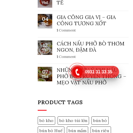
TẾ
Th5
GIA CÔNG GIA VỊ – GIA
04
CÔNG TƯƠNG XỐT
Th5
1
Comment
CÁCH NẤU PHỞ BÒ THƠM
12
NGON, ĐẬM ĐÀ
Th7
1
Comment
NHỮNG LƯU Ý KHI NẤU
07
0931 31 33 35
PHỞ BÒ TRUYỀN THỐNG –
Th4
MẸO VẶT NẤU PHỞ
PRODUCT TAGS
bò kho
bò kho túi lớn
bún bò
bún bò Huế
bún mắm
bún riêu