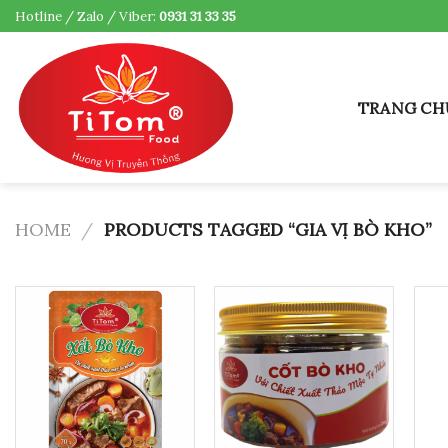
Skip
Hotline / Zalo / Viber:
0931 31 33 35
to
content
TRANG CH
HOME
/
PRODUCTS TAGGED “GIA VỊ BÒ KHO”