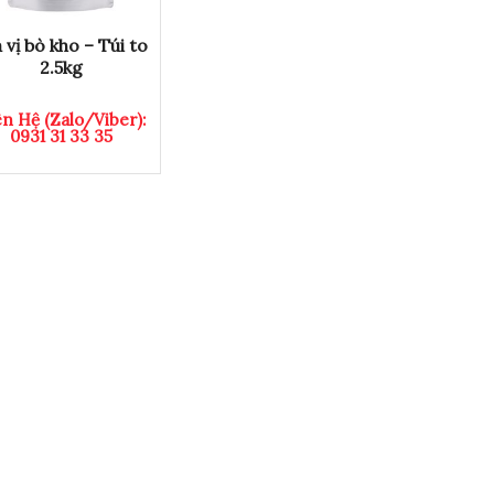
 vị bò kho – Túi to
2.5kg
ên Hệ (Zalo/Viber):
0931 31 33 35