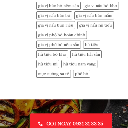
gia vị bún bò nêm sẵn
gia vị nấu bò kho
gia vị nấu bún bò
gia vị nấu bún mắm
gia vị nấu bún riêu
gia vị nấu hủ tiếu
gia vị phở bò hoàn chỉnh
gia vị phở bò nêm sẵn
hủ tiếu
hủ tiếu bò kho
hủ tiếu hải sản
hủ tiếu mì
hủ tiếu nam vang
mực nướng sa tế
phở bò
GỌI NGAY 0931 31 33 35