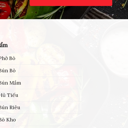
hẩm
Phở Bò
Bún Bò
 Bún Mắm
Hủ Tiếu
Bún Riêu
Bò Kho