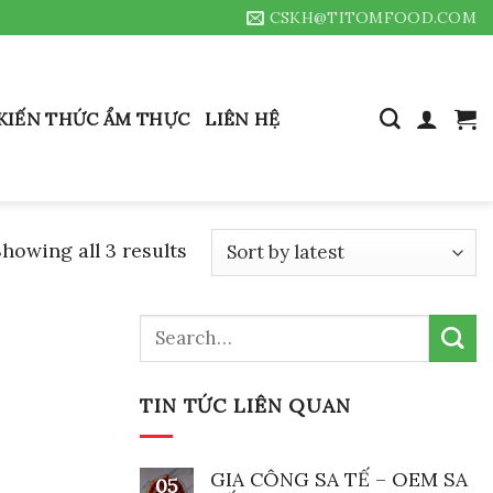
CSKH@TITOMFOOD.COM
KIẾN THỨC ẨM THỰC
LIÊN HỆ
howing all 3 results
Search
for:
TIN TỨC LIÊN QUAN
GIA CÔNG SA TẾ – OEM SA
05