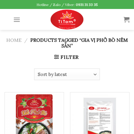
Skip
Hotline / Zalo / Viber:
0931 31 33 35
to
content
HOME
/
PRODUCTS TAGGED “GIA VỊ PHỞ BÒ NÊM
SẴN”
FILTER