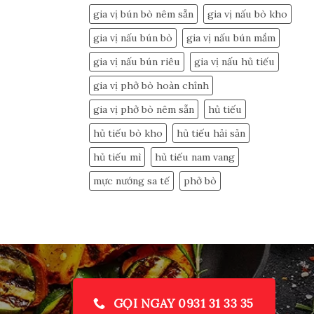
gia vị bún bò nêm sẵn
gia vị nấu bò kho
gia vị nấu bún bò
gia vị nấu bún mắm
gia vị nấu bún riêu
gia vị nấu hủ tiếu
gia vị phở bò hoàn chỉnh
gia vị phở bò nêm sẵn
hủ tiếu
hủ tiếu bò kho
hủ tiếu hải sản
hủ tiếu mì
hủ tiếu nam vang
mực nướng sa tế
phở bò
GỌI NGAY 0931 31 33 35