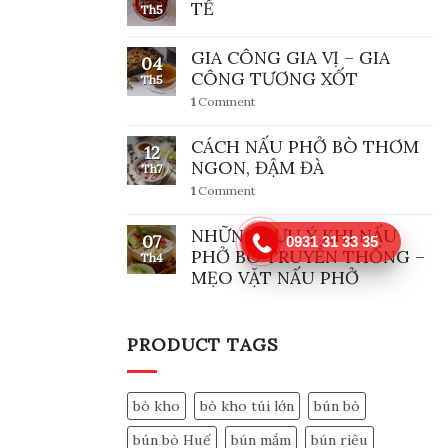
TẾ
Th5
GIA CÔNG GIA VỊ – GIA
04
CÔNG TƯƠNG XỐT
Th5
1
Comment
CÁCH NẤU PHỞ BÒ THƠM
12
NGON, ĐẬM ĐÀ
Th7
1
Comment
NHỮNG LƯU Ý KHI NẤU
07
0931 31 33 35
PHỞ BÒ TRUYỀN THỐNG –
Th4
MẸO VẶT NẤU PHỞ
PRODUCT TAGS
bò kho
bò kho túi lớn
bún bò
bún bò Huế
bún mắm
bún riêu