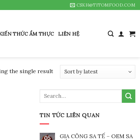
CSKH@TITOMFOOD.COM
KIẾN THỨC ẨM THỰC
LIÊN HỆ
ng the single result
Search
for:
TIN TỨC LIÊN QUAN
GIA CÔNG SA TẾ – OEM SA
05