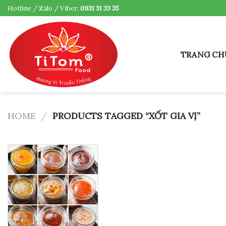
Skip
Hotline / Zalo / Viber:
0931 31 33 35
to
content
TRANG CH
HOME
/
PRODUCTS TAGGED “XỐT GIA VỊ”