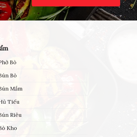
hẩm
Phở Bò
Bún Bò
 Bún Mắm
Hủ Tiếu
Bún Riêu
Bò Kho