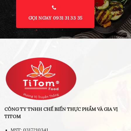
GỌI NGAY 0931 31 33 35
CÔNG TY TNHH CHẾ BIẾN THỰC PHẨM VÀ GIA VỊ
TITOM
MST: 0317210341