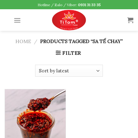
Skip
Hotline / Zalo / Viber:
0931 31 33 35
to
content
HOME
/
PRODUCTS TAGGED “SA TẾ CHAY”
FILTER