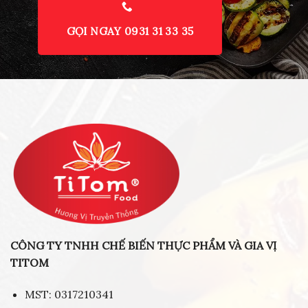
GỌI NGAY 0931 31 33 35
CÔNG TY TNHH CHẾ BIẾN THỰC PHẨM VÀ GIA VỊ
TITOM
MST: 0317210341