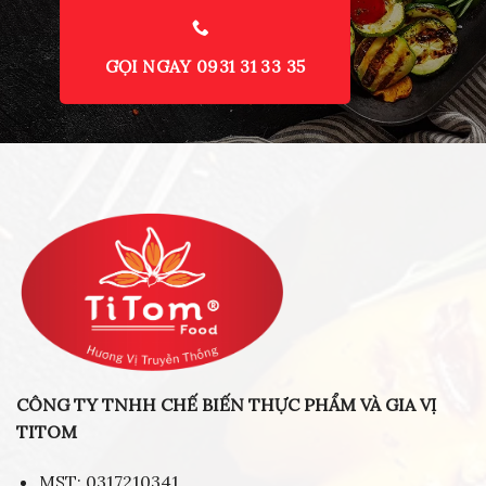
GỌI NGAY 0931 31 33 35
CÔNG TY TNHH CHẾ BIẾN THỰC PHẨM VÀ GIA VỊ
TITOM
MST: 0317210341