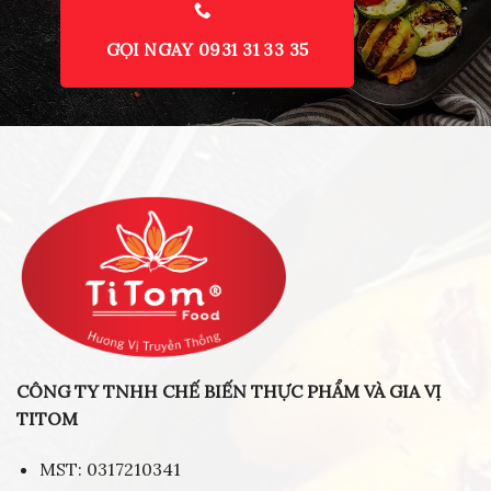
GỌI NGAY 0931 31 33 35
CÔNG TY TNHH CHẾ BIẾN THỰC PHẨM VÀ GIA VỊ
TITOM
MST: 0317210341