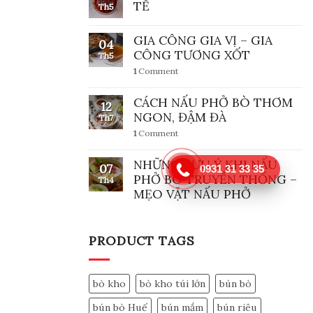
TẾ
Th5
GIA CÔNG GIA VỊ – GIA
04
CÔNG TƯƠNG XỐT
Th5
1
Comment
CÁCH NẤU PHỞ BÒ THƠM
12
NGON, ĐẬM ĐÀ
Th7
1
Comment
NHỮNG LƯU Ý KHI NẤU
07
0931 31 33 35
PHỞ BÒ TRUYỀN THỐNG –
Th4
MẸO VẶT NẤU PHỞ
PRODUCT TAGS
bò kho
bò kho túi lớn
bún bò
bún bò Huế
bún mắm
bún riêu