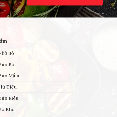
hẩm
Phở Bò
Bún Bò
 Bún Mắm
Hủ Tiếu
Bún Riêu
Bò Kho