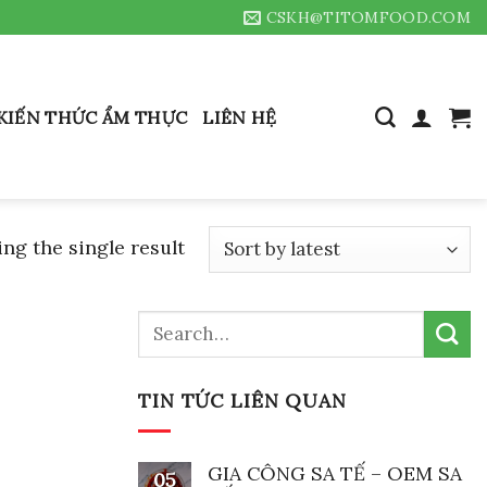
CSKH@TITOMFOOD.COM
KIẾN THỨC ẨM THỰC
LIÊN HỆ
ng the single result
Search
for:
TIN TỨC LIÊN QUAN
GIA CÔNG SA TẾ – OEM SA
05