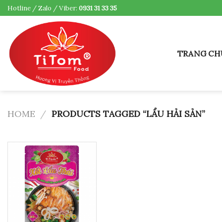
Skip
Hotline / Zalo / Viber:
0931 31 33 35
to
content
TRANG CH
HOME
/
PRODUCTS TAGGED “LẨU HẢI SẢN”