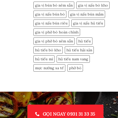
gia vị bún bò nêm sẵn
gia vị nấu bò kho
gia vị nấu bún bò
gia vị nấu bún mắm
gia vị nấu bún riêu
gia vị nấu hủ tiếu
gia vị phở bò hoàn chỉnh
gia vị phở bò nêm sẵn
hủ tiếu
hủ tiếu bò kho
hủ tiếu hải sản
hủ tiếu mì
hủ tiếu nam vang
mực nướng sa tế
phở bò
GỌI NGAY 0931 31 33 35