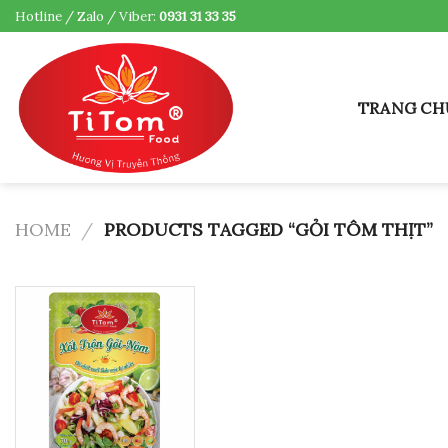
Skip
Hotline / Zalo / Viber:
0931 31 33 35
to
content
TRANG CH
HOME
/
PRODUCTS TAGGED “GỎI TÔM THỊT”