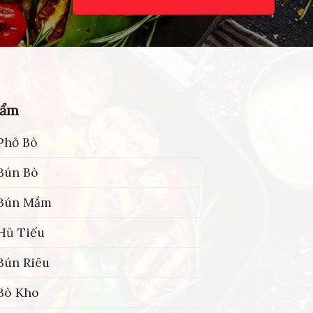
hẩm
Phở Bò
Bún Bò
 Bún Mắm
Hủ Tiếu
Bún Riêu
Bò Kho