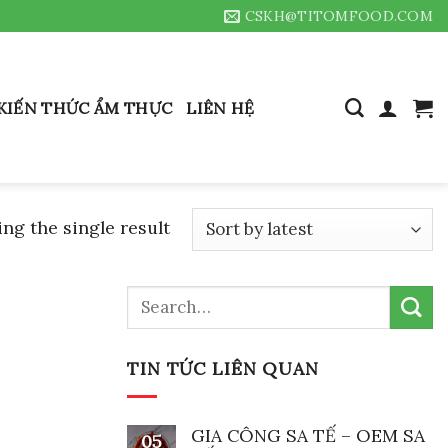
CSKH@TITOMFOOD.COM
KIẾN THỨC ẨM THỰC
LIÊN HỆ
ng the single result
Search
for:
TIN TỨC LIÊN QUAN
GIA CÔNG SA TẾ – OEM SA
05