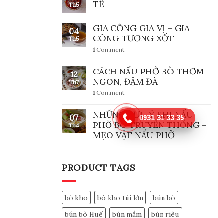
TẾ
Th5
GIA CÔNG GIA VỊ – GIA
04
CÔNG TƯƠNG XỐT
Th5
1
Comment
CÁCH NẤU PHỞ BÒ THƠM
12
NGON, ĐẬM ĐÀ
Th7
1
Comment
NHỮNG LƯU Ý KHI NẤU
07
0931 31 33 35
PHỞ BÒ TRUYỀN THỐNG –
Th4
MẸO VẶT NẤU PHỞ
PRODUCT TAGS
bò kho
bò kho túi lớn
bún bò
bún bò Huế
bún mắm
bún riêu