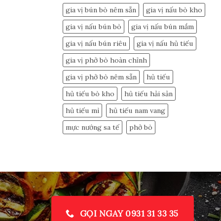
gia vị bún bò nêm sẵn
gia vị nấu bò kho
gia vị nấu bún bò
gia vị nấu bún mắm
gia vị nấu bún riêu
gia vị nấu hủ tiếu
gia vị phở bò hoàn chỉnh
gia vị phở bò nêm sẵn
hủ tiếu
hủ tiếu bò kho
hủ tiếu hải sản
hủ tiếu mì
hủ tiếu nam vang
mực nướng sa tế
phở bò
GỌI NGAY 0931 31 33 35