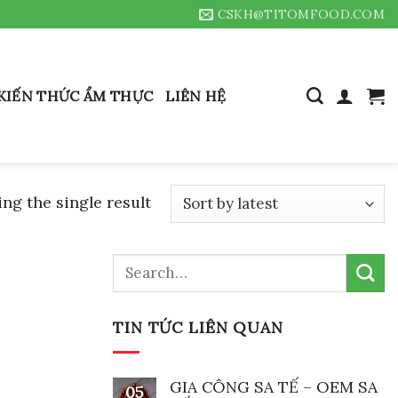
CSKH@TITOMFOOD.COM
KIẾN THỨC ẨM THỰC
LIÊN HỆ
ng the single result
Search
for:
TIN TỨC LIÊN QUAN
GIA CÔNG SA TẾ – OEM SA
05