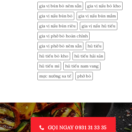
gia vị bún bò nêm sẵn
gia vị nấu bò kho
gia vị nấu bún bò
gia vị nấu bún mắm
gia vị nấu bún riêu
gia vị nấu hủ tiếu
gia vị phở bò hoàn chỉnh
gia vị phở bò nêm sẵn
hủ tiếu
hủ tiếu bò kho
hủ tiếu hải sản
hủ tiếu mì
hủ tiếu nam vang
mực nướng sa tế
phở bò
GỌI NGAY 0931 31 33 35