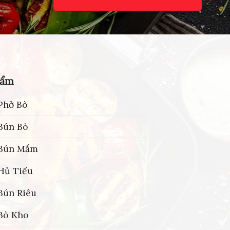
hẩm
Phở Bò
Bún Bò
 Bún Mắm
Hủ Tiếu
Bún Riêu
Bò Kho