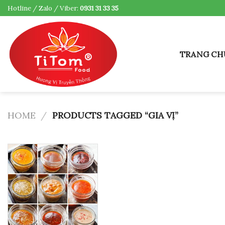
Skip
Hotline / Zalo / Viber:
0931 31 33 35
to
content
TRANG CH
HOME
/
PRODUCTS TAGGED “GIA VỊ”