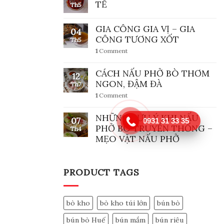
TẾ
Th5
GIA CÔNG GIA VỊ – GIA
04
CÔNG TƯƠNG XỐT
Th5
1
Comment
CÁCH NẤU PHỞ BÒ THƠM
12
NGON, ĐẬM ĐÀ
Th7
1
Comment
NHỮNG LƯU Ý KHI NẤU
07
0931 31 33 35
PHỞ BÒ TRUYỀN THỐNG –
Th4
MẸO VẶT NẤU PHỞ
PRODUCT TAGS
bò kho
bò kho túi lớn
bún bò
bún bò Huế
bún mắm
bún riêu