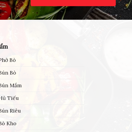
hẩm
Phở Bò
Bún Bò
 Bún Mắm
Hủ Tiếu
Bún Riêu
Bò Kho