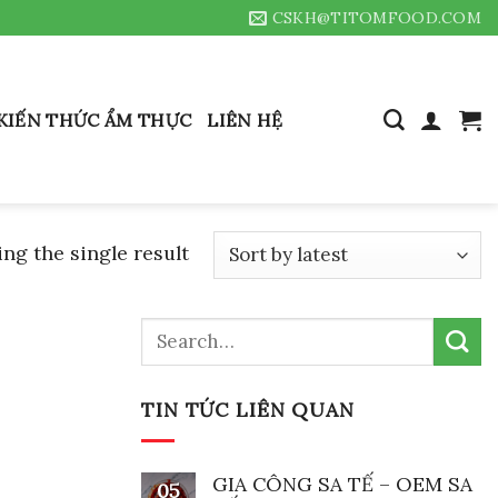
CSKH@TITOMFOOD.COM
KIẾN THỨC ẨM THỰC
LIÊN HỆ
ng the single result
Search
for:
TIN TỨC LIÊN QUAN
GIA CÔNG SA TẾ – OEM SA
05