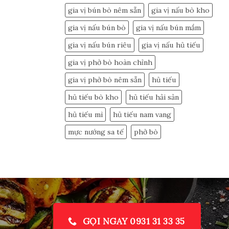
gia vị bún bò nêm sẵn
gia vị nấu bò kho
gia vị nấu bún bò
gia vị nấu bún mắm
gia vị nấu bún riêu
gia vị nấu hủ tiếu
gia vị phở bò hoàn chỉnh
gia vị phở bò nêm sẵn
hủ tiếu
hủ tiếu bò kho
hủ tiếu hải sản
hủ tiếu mì
hủ tiếu nam vang
mực nướng sa tế
phở bò
GỌI NGAY 0931 31 33 35