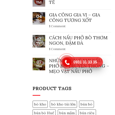
TẾ
Th5
GIA CÔNG GIA VỊ – GIA
04
CÔNG TƯƠNG XỐT
Th5
1
Comment
CÁCH NẤU PHỞ BÒ THƠM
12
NGON, ĐẬM ĐÀ
Th7
1
Comment
NHỮNG LƯU Ý KHI NẤU
07
0931 31 33 35
PHỞ BÒ TRUYỀN THỐNG –
Th4
MẸO VẶT NẤU PHỞ
PRODUCT TAGS
bò kho
bò kho túi lớn
bún bò
bún bò Huế
bún mắm
bún riêu