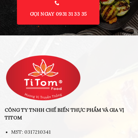
GỌI NGAY 0931 31 33 35
CÔNG TY TNHH CHẾ BIẾN THỰC PHẨM VÀ GIA VỊ
TITOM
MST: 0317210341