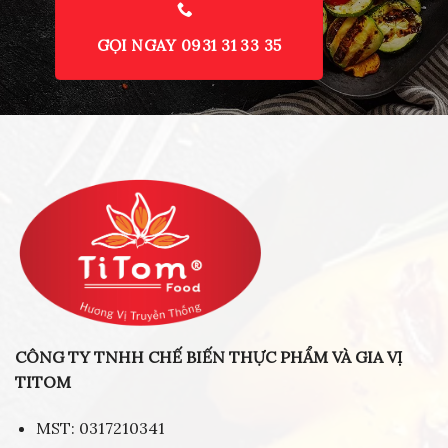
GỌI NGAY 0931 31 33 35
CÔNG TY TNHH CHẾ BIẾN THỰC PHẨM VÀ GIA VỊ
TITOM
MST: 0317210341