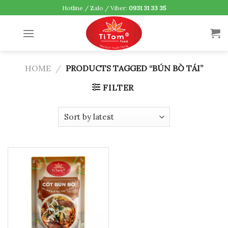
Skip
Hotline / Zalo / Viber:
0931 31 33 35
to
content
HOME
/
PRODUCTS TAGGED “BÚN BÒ TÁI”
FILTER