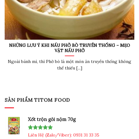
NHỮNG LƯU Ý KHI NẤU PHỞ BÒ TRUYỀN THỐNG – MẸO
VẶT NẤU PHỞ
Ngoài bánh mì, thì Phở bò là một món ăn truyền thống không
thể thiếu [...]
SẢN PHẨM TITOM FOOD
Xốt trộn gỏi nộm 70g
Rated
Liên Hệ (Zalo/Viber): 0931 31 33 35
5.00