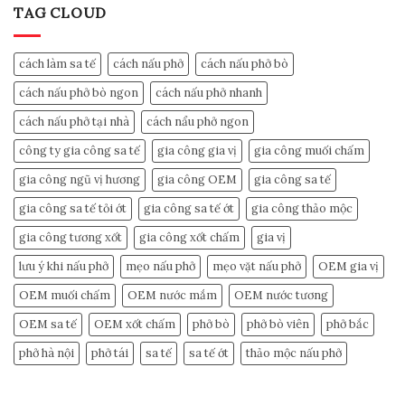
TAG CLOUD
cách làm sa tế
cách nấu phở
cách nấu phở bò
cách nấu phở bò ngon
cách nấu phở nhanh
cách nấu phở tại nhà
cách nẩu phở ngon
công ty gia công sa tế
gia công gia vị
gia công muối chấm
gia công ngũ vị hương
gia công OEM
gia công sa tế
gia công sa tế tỏi ớt
gia công sa tế ớt
gia công thảo mộc
gia công tương xốt
gia công xốt chấm
gia vị
lưu ý khi nấu phở
mẹo nấu phở
mẹo vặt nấu phở
OEM gia vị
OEM muối chấm
OEM nước mắm
OEM nước tương
OEM sa tế
OEM xốt chấm
phở bò
phở bò viên
phở bắc
phở hà nội
phở tái
sa tế
sa tế ớt
thảo mộc nấu phở