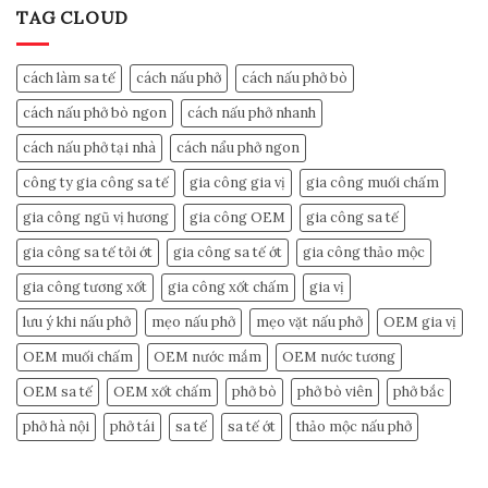
TAG CLOUD
cách làm sa tế
cách nấu phở
cách nấu phở bò
cách nấu phở bò ngon
cách nấu phở nhanh
cách nấu phở tại nhà
cách nẩu phở ngon
công ty gia công sa tế
gia công gia vị
gia công muối chấm
gia công ngũ vị hương
gia công OEM
gia công sa tế
gia công sa tế tỏi ớt
gia công sa tế ớt
gia công thảo mộc
gia công tương xốt
gia công xốt chấm
gia vị
lưu ý khi nấu phở
mẹo nấu phở
mẹo vặt nấu phở
OEM gia vị
OEM muối chấm
OEM nước mắm
OEM nước tương
OEM sa tế
OEM xốt chấm
phở bò
phở bò viên
phở bắc
phở hà nội
phở tái
sa tế
sa tế ớt
thảo mộc nấu phở