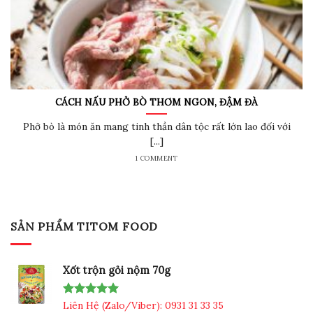
CÁCH NẤU PHỞ BÒ THƠM NGON, ĐẬM ĐÀ
Phở bò là món ăn mang tinh thần dân tộc rất lớn lao đối với
[...]
1 COMMENT
SẢN PHẨM TITOM FOOD
Xốt trộn gỏi nộm 70g
Rated
Liên Hệ (Zalo/Viber): 0931 31 33 35
5.00