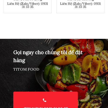
Hạn sử dụng:
12 tháng
Liên Hệ (Zalo/Viber): 0931
Liên Hệ (Zalo/Viber): 0931
31 33 35
31 33 35
Khối lượng tịnh:
Gói 70g
Gọi ngay cho chúng tôi để đặt
hàng
TITOM FOOD