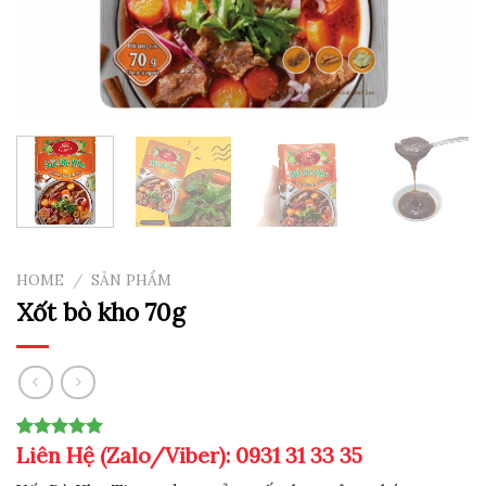
HOME
/
SẢN PHẨM
Xốt bò kho 70g
Liên Hệ (Zalo/Viber): 0931 31 33 35
Rated
3
5.00
out of 5