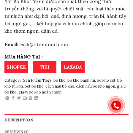
based on
Xốt Bò Kho Titom được sản xuất theo công thức
customer
truyền thống, với bí quyết chiết xuất các loại thảo mộc
ratings
tự nhiên như đại hồi, quế, đinh hương, trần bì, hành tây,
tỏi, ngò gai, … kết hợp gia vị hoàn chỉnh, giúp món bò
kho thơm ngon, đậm đà.
Email:
cskh@titomfood.com
MUA HÀNG TẠI :
SHOPEE
TIKI
LAZADA
Category:
Sản Phẩm
Tags:
bò kho
,
bò kho bánh mì
,
bò kho cốt
,
bò
kho túi lớn
,
bột bò kho
,
cách nấu bò kho
,
cách nấu bò kho ngon
,
gia vị
bò kho
,
gia vị bò kho hoàn chỉnh
DESCRIPTION
REVIEWS (3)