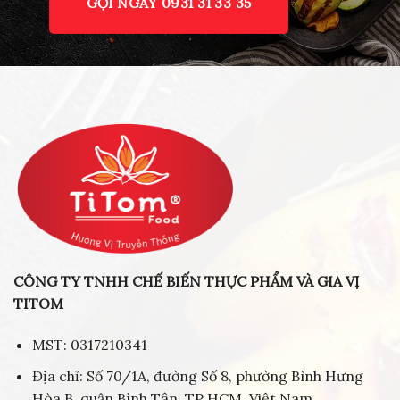
GỌI NGAY 0931 31 33 35
CÔNG TY TNHH CHẾ BIẾN THỰC PHẨM VÀ GIA VỊ
TITOM
MST: 0317210341
Địa chỉ: Số 70/1A, đường Số 8, phường Bình Hưng
Hòa B, quận Bình Tân, TP HCM, Việt Nam