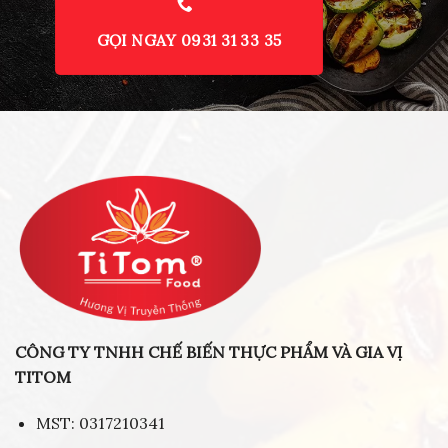
GỌI NGAY 0931 31 33 35
CÔNG TY TNHH CHẾ BIẾN THỰC PHẨM VÀ GIA VỊ
TITOM
MST: 0317210341