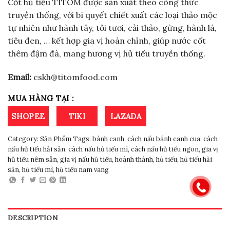
based on
Cốt hủ tiếu TITOM được sản xuất theo công thức
customer
truyền thống, với bí quyết chiết xuất các loại thảo mộc
rating
tự nhiên như hành tây, tỏi tươi, cải thảo, gừng, hành lá,
tiêu đen, … kết hợp gia vị hoàn chỉnh, giúp nước cốt
thêm đậm đà, mang hương vị hủ tiếu truyền thống.
Email:
cskh@titomfood.com
MUA HÀNG TẠI :
SHOPEE
TIKI
LAZADA
Category:
Sản Phẩm
Tags:
bánh canh
,
cách nấu bánh canh cua
,
cách
nấu hủ tiếu hải sản
,
cách nấu hủ tiếu mì
,
cách nấu hủ tiếu ngon
,
gia vị
hủ tiếu nêm sẵn
,
gia vị nấu hủ tiếu
,
hoành thánh
,
hủ tiếu
,
hủ tiếu hải
sản
,
hủ tiếu mì
,
hủ tiếu nam vang
DESCRIPTION