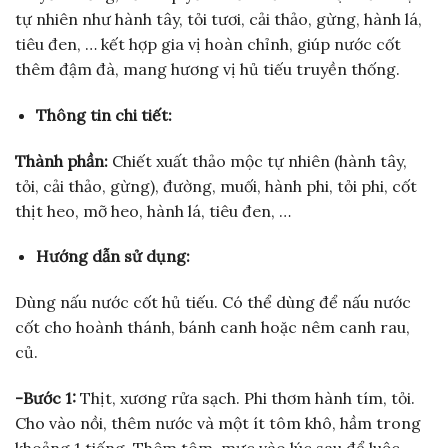
tự nhiên như hành tây, tỏi tươi, cải thảo, gừng, hành lá,
tiêu đen, … kết hợp gia vị hoàn chỉnh, giúp nước cốt
thêm đậm đà, mang hương vị hủ tiếu truyền thống.
Thông tin chi tiết:
Thành phần:
Chiết xuất thảo mộc tự nhiên (hành tây,
tỏi, cải thảo, gừng), đường, muối, hành phi, tỏi phi, cốt
thịt heo, mỡ heo, hành lá, tiêu đen, …
Hướng dẫn sử dụng
:
Dùng nấu nước cốt hủ tiếu. Có thể dùng để nấu nước
cốt cho hoành thánh, bánh canh hoặc nêm canh rau,
củ.
-Bước 1:
Thịt, xương rửa sạch. Phi thơm hành tím, tỏi.
Cho vào nồi, thêm nước và một ít tôm khô, hầm trong