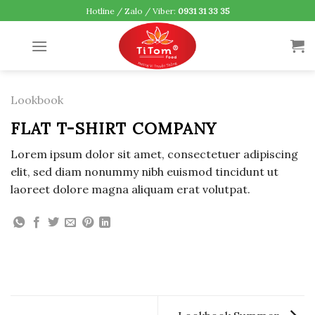
Skip
Hotline / Zalo / Viber:
0931 31 33 35
to
content
Lookbook
FLAT T-SHIRT COMPANY
Lorem ipsum dolor sit amet, consectetuer adipiscing
elit, sed diam nonummy nibh euismod tincidunt ut
laoreet dolore magna aliquam erat volutpat.