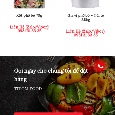
Gia vị phở bò – Túi to
Xốt phở bò 70g
2.5kg
Liên Hệ (Zalo/Viber):
0931 31 33 35
Liên Hệ (Zalo/Viber):
0931 31 33 35
Gọi ngay cho chúng tôi để đặt
hàng
TITOM FOOD