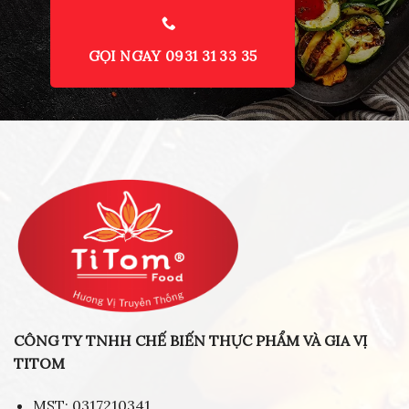
GỌI NGAY 0931 31 33 35
CÔNG TY TNHH CHẾ BIẾN THỰC PHẨM VÀ GIA VỊ
TITOM
MST: 0317210341